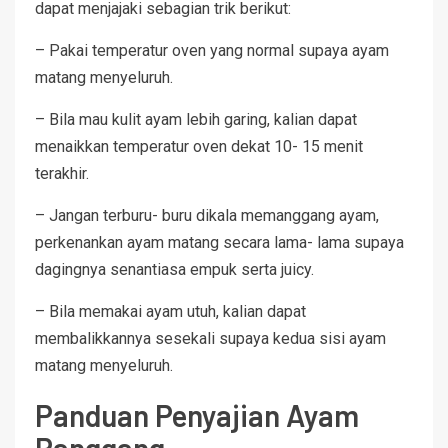
dapat menjajaki sebagian trik berikut:
– Pakai temperatur oven yang normal supaya ayam
matang menyeluruh.
– Bila mau kulit ayam lebih garing, kalian dapat
menaikkan temperatur oven dekat 10- 15 menit
terakhir.
– Jangan terburu- buru dikala memanggang ayam,
perkenankan ayam matang secara lama- lama supaya
dagingnya senantiasa empuk serta juicy.
– Bila memakai ayam utuh, kalian dapat
membalikkannya sesekali supaya kedua sisi ayam
matang menyeluruh.
Panduan Penyajian Ayam