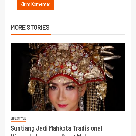
MORE STORIES
LIFESTYLE
Suntiang Jadi Mahkota Tradisional