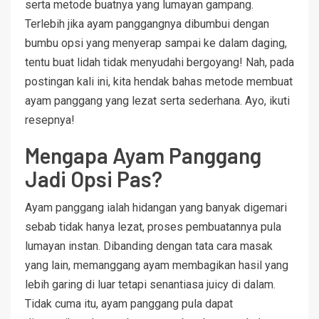
serta metode buatnya yang lumayan gampang.
Terlebih jika ayam panggangnya dibumbui dengan
bumbu opsi yang menyerap sampai ke dalam daging,
tentu buat lidah tidak menyudahi bergoyang! Nah, pada
postingan kali ini, kita hendak bahas metode membuat
ayam panggang yang lezat serta sederhana. Ayo, ikuti
resepnya!
Mengapa Ayam Panggang
Jadi Opsi Pas?
Ayam panggang ialah hidangan yang banyak digemari
sebab tidak hanya lezat, proses pembuatannya pula
lumayan instan. Dibanding dengan tata cara masak
yang lain, memanggang ayam membagikan hasil yang
lebih garing di luar tetapi senantiasa juicy di dalam.
Tidak cuma itu, ayam panggang pula dapat