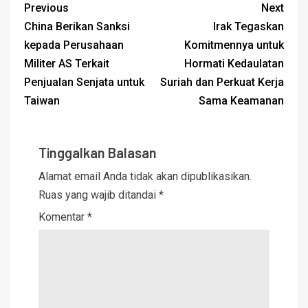
Previous
Next
China Berikan Sanksi
Irak Tegaskan
kepada Perusahaan
Komitmennya untuk
Militer AS Terkait
Hormati Kedaulatan
Penjualan Senjata untuk
Suriah dan Perkuat Kerja
Taiwan
Sama Keamanan
Tinggalkan Balasan
Alamat email Anda tidak akan dipublikasikan.
Ruas yang wajib ditandai
*
Komentar
*