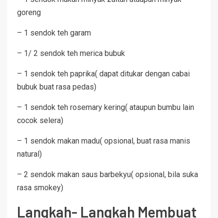
goreng
– 1 sendok teh garam
– 1/ 2 sendok teh merica bubuk
– 1 sendok teh paprika( dapat ditukar dengan cabai
bubuk buat rasa pedas)
– 1 sendok teh rosemary kering( ataupun bumbu lain
cocok selera)
– 1 sendok makan madu( opsional, buat rasa manis
natural)
– 2 sendok makan saus barbekyu( opsional, bila suka
rasa smokey)
Langkah- Langkah Membuat