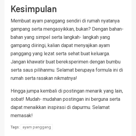
Kesimpulan
Membuat ayam panggang sendiri di rumah nyatanya
gampang serta mengasyikkan, bukan? Dengan bahan-
bahan yang simpel serta langkah- langkah yang
gampang diiringi, kalian dapat menyajikan ayam
panggang yang lezat serta sehat buat keluarga.
Jangan khawatir buat bereksperimen dengan bumbu
serta saus pilihanmu. Selamat berupaya formula ini di
rumah serta rasakan nikmatnya!
Hingga jumpa kembali di postingan menarik yang lain,
sobat! Mudah- mudahan postingan ini berguna serta
dapat menaikkan inspirasi di dapurmu. Selamat
memasak!
ayam panggang
Tags: