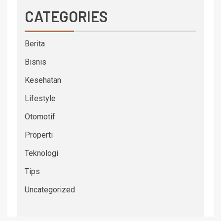
CATEGORIES
Berita
Bisnis
Kesehatan
Lifestyle
Otomotif
Properti
Teknologi
Tips
Uncategorized