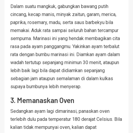
Dalam suatu mangkuk, gabungkan bawang putih
cincang, kecap manis, minyak zaitun, garam, merica,
paprika, rosemary, madu, serta saus barbekyu bila
memakai. Aduk rata sampai seluruh bahan tercampur
sempurna. Marinasi ini yang hendak membagikan cita
rasa pada ayam panggangmu. Yakinkan ayam terbalut
rata dengan bumbu marinasi ini. Diamkan ayam dalam
wadah tertutup sepanjang minimun 30 menit, ataupun
lebih baik lagi bila dapat didiamkan sepanjang
sebagian jam ataupun semalaman di dalam kulkas
supaya bumbunya lebih menyerap.
3. Memanaskan Oven
Sedangkan ayam lagi dimarinasi, panaskan oven
terlebih dulu pada temperatur 180 derajat Celsius. Bila
kalian tidak mempunyai oven, kalian dapat