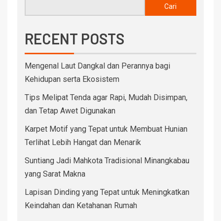
Cari
RECENT POSTS
Mengenal Laut Dangkal dan Perannya bagi
Kehidupan serta Ekosistem
Tips Melipat Tenda agar Rapi, Mudah Disimpan,
dan Tetap Awet Digunakan
Karpet Motif yang Tepat untuk Membuat Hunian
Terlihat Lebih Hangat dan Menarik
Suntiang Jadi Mahkota Tradisional Minangkabau
yang Sarat Makna
Lapisan Dinding yang Tepat untuk Meningkatkan
Keindahan dan Ketahanan Rumah