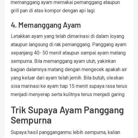
memanggang ayam memakai pemanggang ataupun
grill pan di atas kompor dengan api lagi.
4. Memanggang Ayam
Letakkan ayam yang telah dimarinasi di dalam loyang
ataupun langsung di rak pemanggang. Panggang ayam
sepanjang 40- 50 menit ataupun sampai ayam matang
sempurna. Bila memanggang ayam utuh, yakinkan
bagian dalamnya matang dengan mengecek apakah air
yang keluar dari ayam telah jernih. Bila butuh, oleskan
sisa marinasi ke ayam tiap 15 menit supaya rasa terus
menjadi menyerap serta kulitnya terus menjadi garing.
Trik Supaya Ayam Panggang
Sempurna
Supaya hasil pangganganmu lebih sempurna, kalian