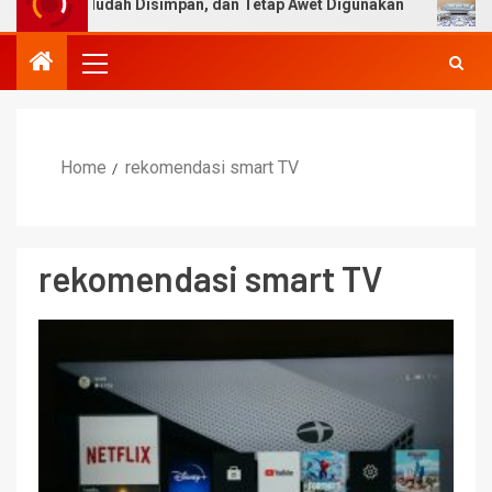
ar Rapi, Mudah Disimpan, dan Tetap Awet Digunakan
Ka
Home
rekomendasi smart TV
rekomendasi smart TV