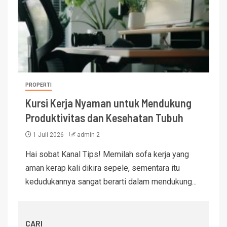
PROPERTI
Kursi Kerja Nyaman untuk Mendukung
Produktivitas dan Kesehatan Tubuh
1 Juli 2026
admin 2
Hai sobat Kanal Tips! Memilah sofa kerja yang
aman kerap kali dikira sepele, sementara itu
kedudukannya sangat berarti dalam mendukung...
CARI