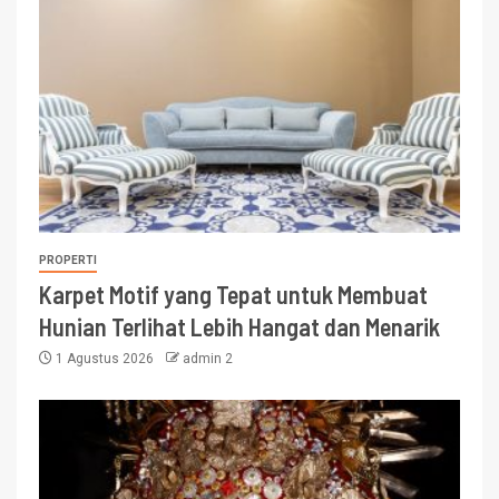
PROPERTI
Karpet Motif yang Tepat untuk Membuat
Hunian Terlihat Lebih Hangat dan Menarik
1 Agustus 2026
admin 2