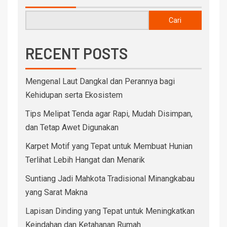
Cari
RECENT POSTS
Mengenal Laut Dangkal dan Perannya bagi
Kehidupan serta Ekosistem
Tips Melipat Tenda agar Rapi, Mudah Disimpan,
dan Tetap Awet Digunakan
Karpet Motif yang Tepat untuk Membuat Hunian
Terlihat Lebih Hangat dan Menarik
Suntiang Jadi Mahkota Tradisional Minangkabau
yang Sarat Makna
Lapisan Dinding yang Tepat untuk Meningkatkan
Keindahan dan Ketahanan Rumah