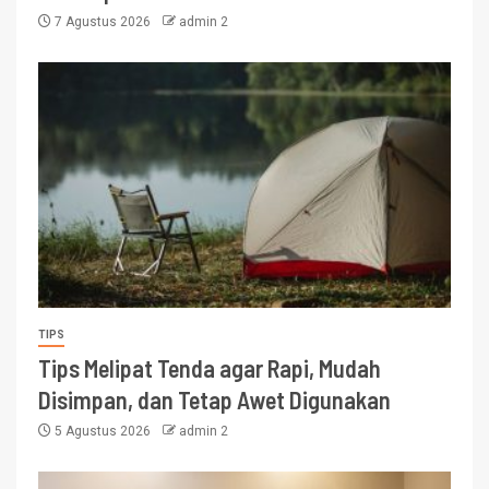
7 Agustus 2026
admin 2
TIPS
Tips Melipat Tenda agar Rapi, Mudah
Disimpan, dan Tetap Awet Digunakan
5 Agustus 2026
admin 2