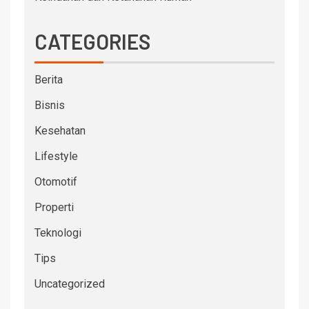
CATEGORIES
Berita
Bisnis
Kesehatan
Lifestyle
Otomotif
Properti
Teknologi
Tips
Uncategorized