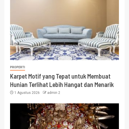
PROPERTI
Karpet Motif yang Tepat untuk Membuat
Hunian Terlihat Lebih Hangat dan Menarik
1 Agustus 2026
admin 2