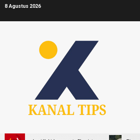
8 Agustus 2026