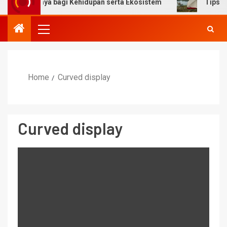
an Perannya bagi Kehidupan serta Ekosistem
Tips Meli
Home
Curved display
Curved display