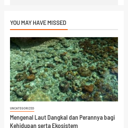
YOU MAY HAVE MISSED
UNCATEGORIZED
Mengenal Laut Dangkal dan Perannya bagi
Kehidupan serta Ekosistem