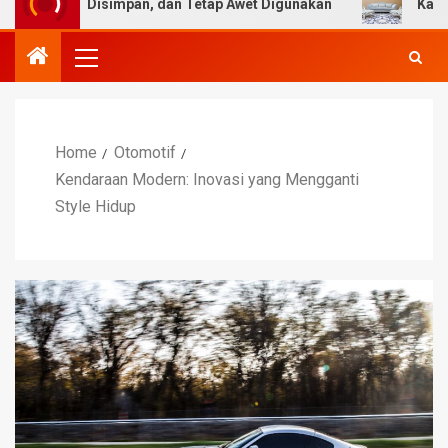
Mudah Disimpan, dan Tetap Awet Digunakan
Karpet Moti
Home
Otomotif
Kendaraan Modern: Inovasi yang Mengganti
Style Hidup